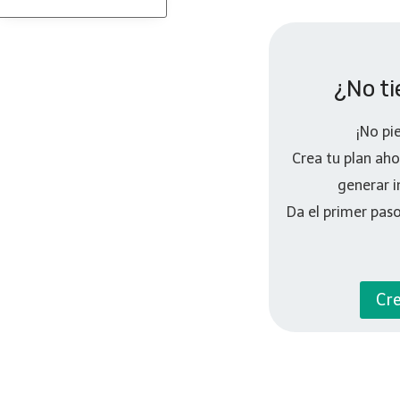
¿No t
¡No pi
Crea tu plan ah
generar i
Da el primer paso
Cre