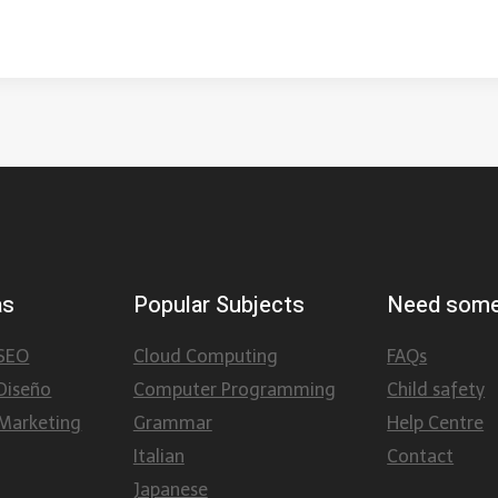
as
Popular Subjects
Need some
 SEO
Cloud Computing
FAQs
Diseño
Computer Programming
Child safety
Marketing
Grammar
Help Centre
Italian
Contact
Japanese