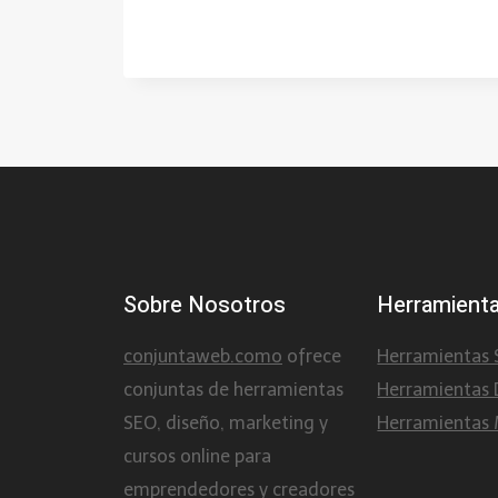
Sobre Nosotros
Herramient
conjuntaweb.como
ofrece
Herramientas
conjuntas de herramientas
Herramientas 
SEO, diseño, marketing y
Herramientas 
cursos online para
emprendedores y creadores