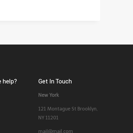
 help?
Get In Touch
New York
121 Montague St Brooklyn,
NY 11201
mail@mail.com