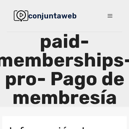
Saltar
al
conjuntaweb
contenido
paid-
memberships
pro- Pago de
membresía