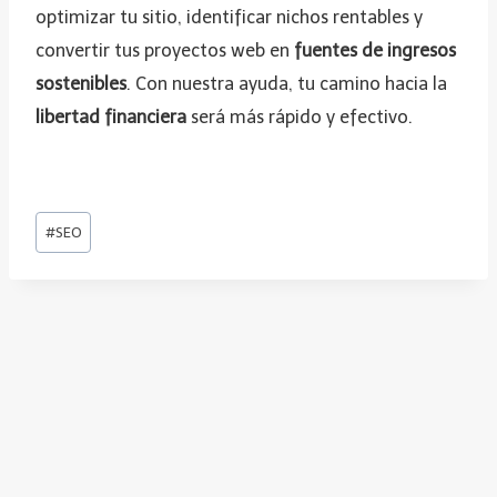
optimizar tu sitio, identificar nichos rentables y
convertir tus proyectos web en
fuentes de ingresos
sostenibles
. Con nuestra ayuda, tu camino hacia la
libertad financiera
será más rápido y efectivo.
E
#
SEO
t
i
q
u
e
t
a
s