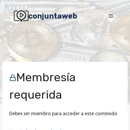
Saltar
al
conjuntaweb
contenido
Seranking
Membresía
requerida
Debes ser miembro para acceder a este contenido.