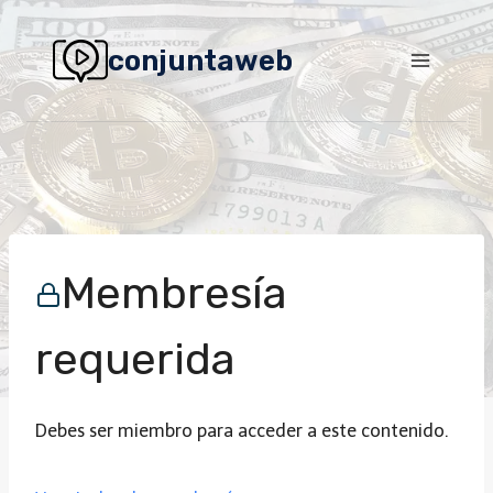
Saltar
al
conjuntaweb
contenido
Stealth Writter
Membresía
requerida
Debes ser miembro para acceder a este contenido.