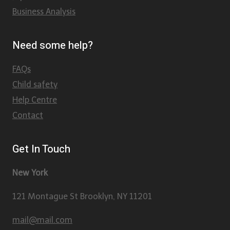
Business Analysis
Need some help?
FAQs
Child safety
Help Centre
Contact
Get In Touch
New York
121 Montague St Brooklyn, NY 11201
mail@mail.com