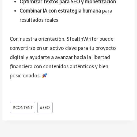
Optimizar textos para SEO y monetización
Combinar IA con estrategia humana
para
resultados reales
Con nuestra orientación, StealthWriter puede
convertirse en un activo clave para tu proyecto
digital y ayudarte a avanzar hacia la libertad
financiera con contenidos auténticos y bien
posicionados.
E
#
CONTENT
#
SEO
t
i
q