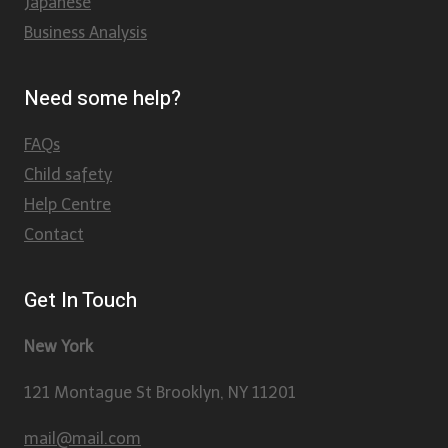
Japanese
Business Analysis
Need some help?
FAQs
Child safety
Help Centre
Contact
Get In Touch
New York
121 Montague St Brooklyn, NY 11201
mail@mail.com