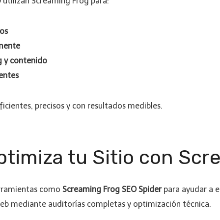
 utilizan Screaming Frog para:
jos
amente
ng y contenido
ientes
icientes, precisos y con resultados medibles.
timiza tu Sitio con Scr
ramientas como
Screaming Frog SEO Spider
para ayudar a 
web mediante auditorías completas y optimización técnica.