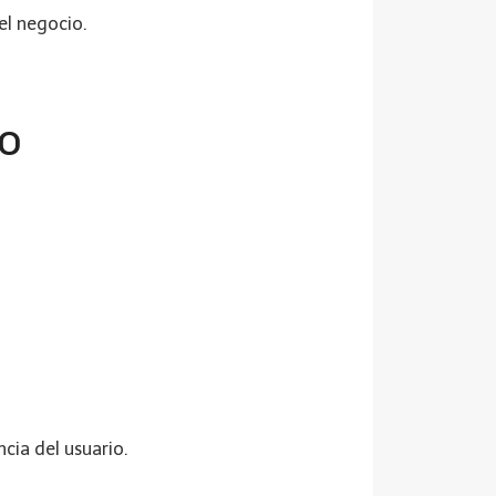
el negocio.
do
cia del usuario.