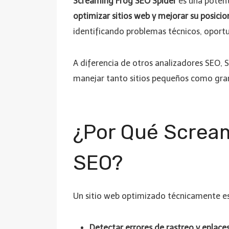
Screaming Frog SEO Spider
es una potent
optimizar sitios web y mejorar su posic
identificando problemas técnicos, oportun
A diferencia de otros analizadores SEO, 
manejar tanto sitios pequeños como gran
¿Por Qué Scream
SEO?
Un sitio web optimizado técnicamente es
Detectar errores de rastreo y enlace