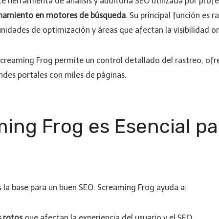
e herramienta de análisis y auditoría SEO utilizada por prof
ionamiento en motores de búsqueda
. Su principal función es 
idades de optimización y áreas que afectan la visibilidad on
Screaming Frog permite un control detallado del rastreo, of
des portales con miles de páginas.
ing Frog es Esencial par
 la base para un buen SEO. Screaming Frog ayuda a:
s rotos
que afectan la experiencia del usuario y el SEO