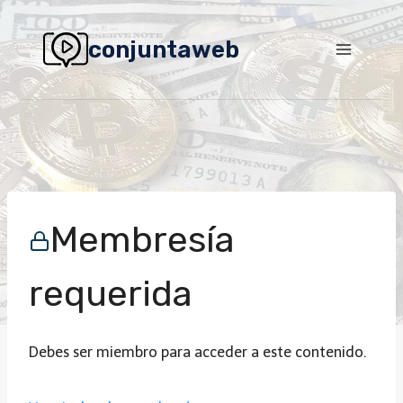
Saltar
al
conjuntaweb
contenido
Vidq
Membresía
requerida
Debes ser miembro para acceder a este contenido.