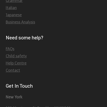
Grammar
Italian
Japanese
Business Analysis
Need some help?
FAQs
Child safety
Help Centre
Contact
Get In Touch
New York