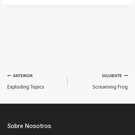
i
q
u
e
t
a
s
d
Navegación
ANTERIOR
SIGUIENTE
e
Exploding Topics
Screaming Frog
l
de
a
e
entradas
n
t
Sobre Nosotros
r